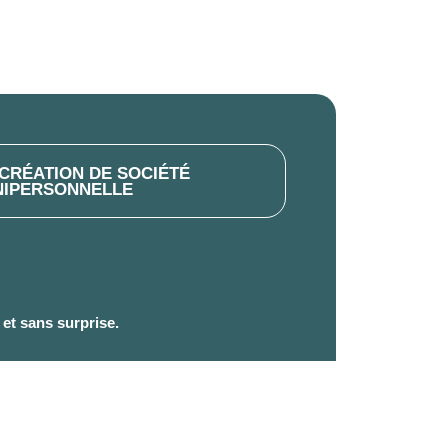
 CRÉATION DE SOCIÉTÉ
NIPERSONNELLE
t et sans surprise.
ar Jérémie De Matteis
tion et du choix du statut