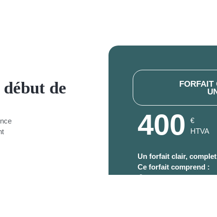
 début de
FORFAIT
U
400
€
ence
HTVA
nt
Un forfait clair, comple
Ce forfait comprend :
Supervision directe p
e projet de création.
Analyse de votre situa