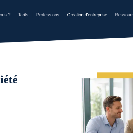
ous ?
Tarifs
Professions
Création d’entreprise
Ressour
iété
85+ avi